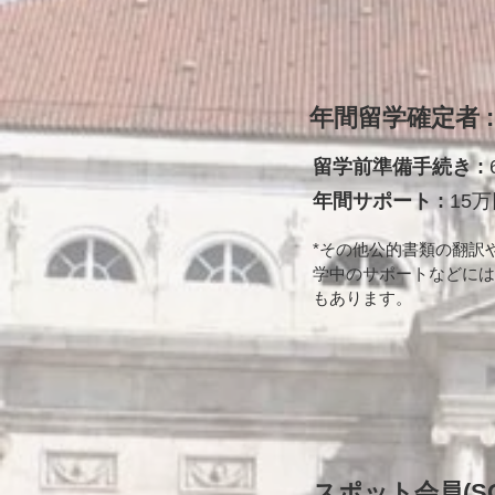
年間留学確定者 :
留学前準備手続き :
年間サポート :
15
*その他
公的書類の
翻訳
学中のサポートなどには
もあります。
スポット会員(SO