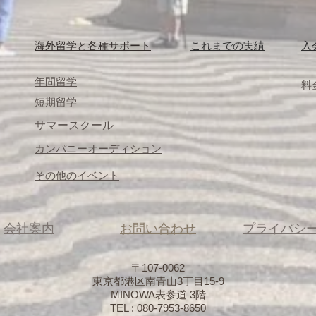
​海外留学と各種サポート
これまでの実績
入
​年間留学
料
短期留学
サマースクール
カンパニーオーディション
​その他のイベント
会社案内
​お問い合わせ
​プライバシ
〒107-0062
東京都港区南青山3丁目15-9
​MINOWA表参道 3階
​TEL : 080-7953-8650