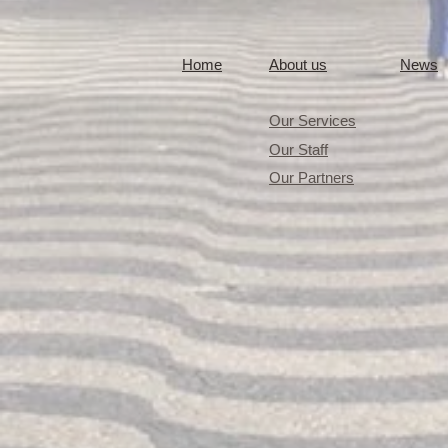
​Home
​About us
​News
Our Services
Our Staff
Our Partners