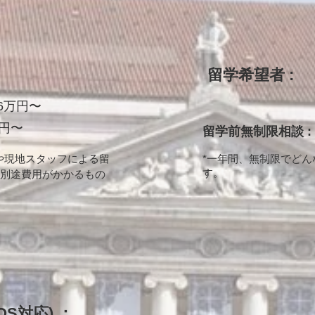
留学希望者 :
6万円〜
万円〜
留学前無制限相談 :
や
現地スタッフによる留
​*一年間、無制限でど
す。
別途費用がかかるもの
S対応) ：