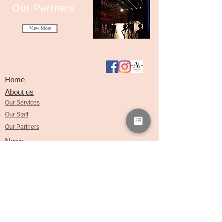
Our Partners
© 2011-2020 Amazing Arts
View More
​Home
​About us
Our Services
Our Staff
Our Partners
​News
​海外留学と各種サポート
​年間留学
短期留学
サマースクール
カンパニーオーディション