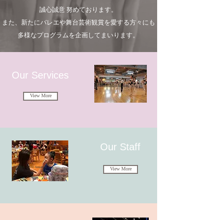
誠心誠意
努
めております。
また、新たにバレエや舞台芸術観賞を愛する方々にも
多様なプログラムを企画してまいります。
Our Services
© 2011-2020 Amazing Arts
View More
​ Our Staff
© 2011-2020 Amazing Arts
View More