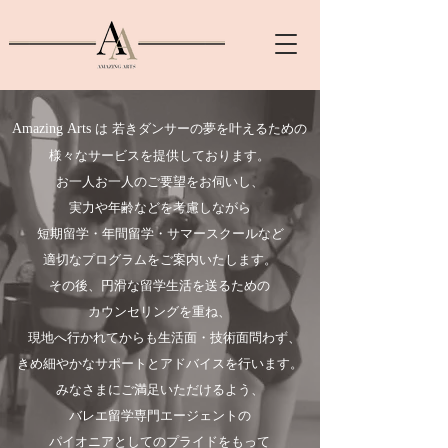
Amazing Arts
は 若きダンサーの夢を叶えるための
様々なサービスを提供しております。
お一人お一人のご要望をお伺いし、
実力や年齢などを考慮しながら
短期留学・年間留学・サマースクールなど
適切なプログラムをご案内いたします。
その後、円滑な留学生活を送るための
カウンセリングを重ね、
現地へ行かれてからも生活面・技術面問わず、
きめ細やかなサポートとアドバイスを行います。
みなさまにご満足いただけるよう、
バレエ留学専門エージェントの
パイオニアとしての
プライドをもって