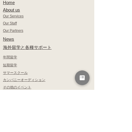
​Home
​About us
Our Services
Our Staff
Our Partners
​News
​海外留学と各種サポート
​年間留学
短期留学
サマースクール
カンパニーオーディション
​その他のイベント
これまでの実績
入会のご案内
料金のご案内
ブログ