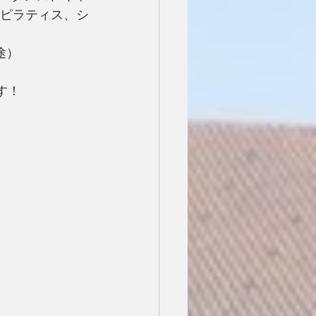
、ピラティス、シ
途）
す！